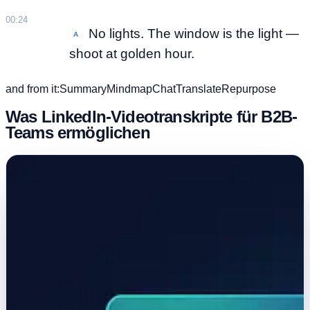
00:24
No lights. The window is the light —
A
shoot at golden hour.
and from it:
Summary
Mindmap
Chat
Translate
Repurpose
Was LinkedIn-Videotranskripte für B2B-
Teams ermöglichen