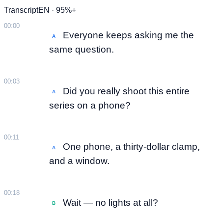
Transcript
EN · 95%+
00:00
Everyone keeps asking me the
A
same question.
00:03
Did you really shoot this entire
A
series on a phone?
00:11
One phone, a thirty-dollar clamp,
A
and a window.
00:18
Wait — no lights at all?
B