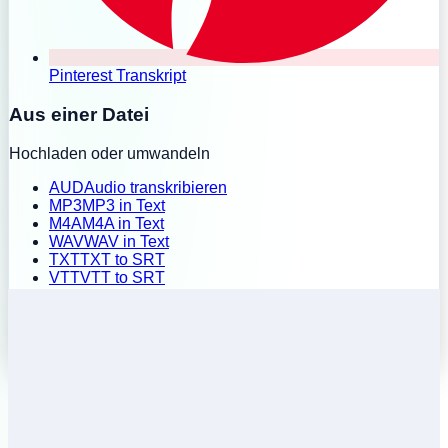
Pinterest Transkript
Aus einer Datei
Hochladen oder umwandeln
AUD
Audio transkribieren
MP3
MP3 in Text
M4A
M4A in Text
WAV
WAV in Text
TXT
TXT to SRT
VTT
VTT to SRT
SRT
SRT to TXT
Stapel-Upload
Verlauf
Preise
Erweiterung installieren