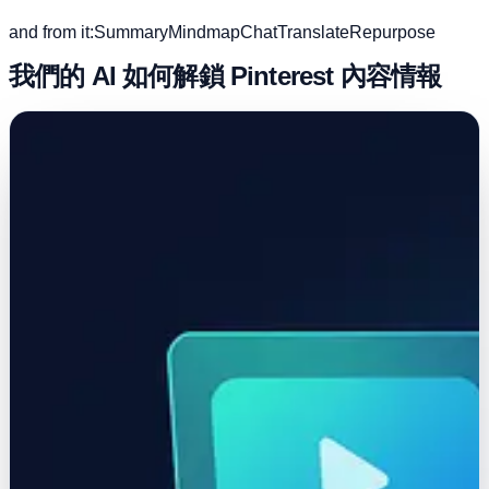
and from it:
Summary
Mindmap
Chat
Translate
Repurpose
我們的 AI 如何解鎖 Pinterest 內容情報