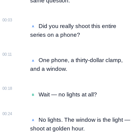
same question.
00:03
Did you really shoot this entire
A
series on a phone?
00:11
One phone, a thirty-dollar clamp,
A
and a window.
00:18
Wait — no lights at all?
B
00:24
No lights. The window is the light —
A
shoot at golden hour.