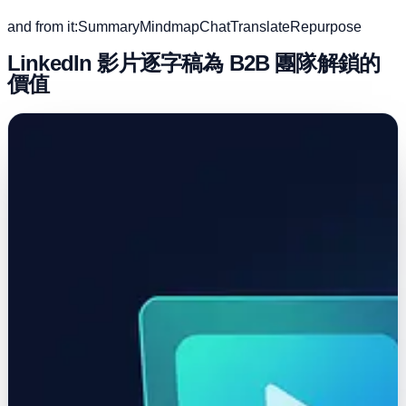
and from it:
Summary
Mindmap
Chat
Translate
Repurpose
LinkedIn 影片逐字稿為 B2B 團隊解鎖的
價值