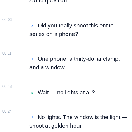
same question.
00:03
Did you really shoot this entire
A
series on a phone?
00:11
One phone, a thirty-dollar clamp,
A
and a window.
00:18
Wait — no lights at all?
B
00:24
No lights. The window is the light —
A
shoot at golden hour.