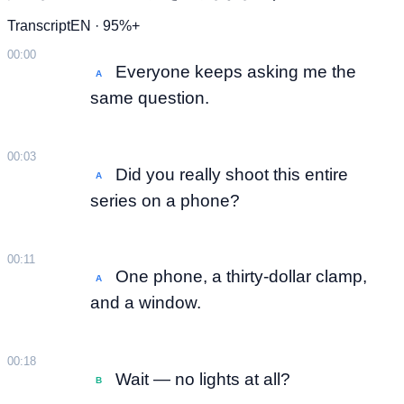
Transcript
EN · 95%+
00:00
Everyone keeps asking me the
A
same question.
00:03
Did you really shoot this entire
A
series on a phone?
00:11
One phone, a thirty-dollar clamp,
A
and a window.
00:18
Wait — no lights at all?
B