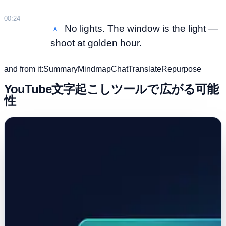
00:24
No lights. The window is the light —
A
shoot at golden hour.
and from it:
Summary
Mindmap
Chat
Translate
Repurpose
YouTube文字起こしツールで広がる可能
性