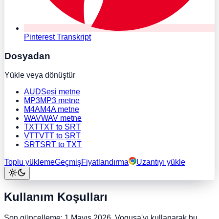
Pinterest Transkript
Dosyadan
Yükle veya dönüştür
AUD
Sesi metne
MP3
MP3 metne
M4A
M4A metne
WAV
WAV metne
TXT
TXT to SRT
VTT
VTT to SRT
SRT
SRT to TXT
Toplu yükleme
Geçmiş
Fiyatlandırma
Uzantıyı yükle
Kullanım Koşulları
Son güncelleme: 1 Mayıs 2026. Voqusa'yı kullanarak bu