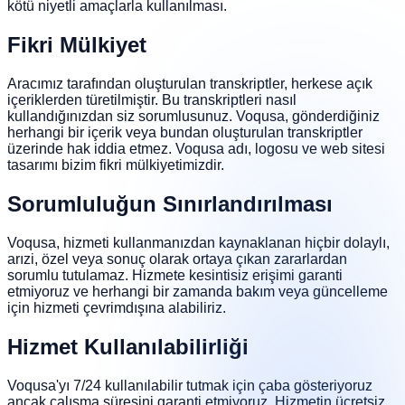
kötü niyetli amaçlarla kullanılması.
Fikri Mülkiyet
Aracımız tarafından oluşturulan transkriptler, herkese açık
içeriklerden türetilmiştir. Bu transkriptleri nasıl
kullandığınızdan siz sorumlusunuz. Voqusa, gönderdiğiniz
herhangi bir içerik veya bundan oluşturulan transkriptler
üzerinde hak iddia etmez. Voqusa adı, logosu ve web sitesi
tasarımı bizim fikri mülkiyetimizdir.
Sorumluluğun Sınırlandırılması
Voqusa, hizmeti kullanmanızdan kaynaklanan hiçbir dolaylı,
arızi, özel veya sonuç olarak ortaya çıkan zararlardan
sorumlu tutulamaz. Hizmete kesintisiz erişimi garanti
etmiyoruz ve herhangi bir zamanda bakım veya güncelleme
için hizmeti çevrimdışına alabiliriz.
Hizmet Kullanılabilirliği
Voqusa'yı 7/24 kullanılabilir tutmak için çaba gösteriyoruz
ancak çalışma süresini garanti etmiyoruz. Hizmetin ücretsiz