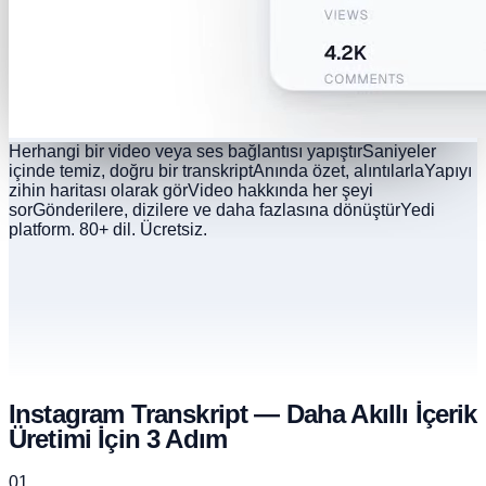
Herhangi bir video veya ses bağlantısı yapıştır
Saniyeler
içinde temiz, doğru bir transkript
Anında özet, alıntılarla
Yapıyı
zihin haritası olarak gör
Video hakkında her şeyi
sor
Gönderilere, dizilere ve daha fazlasına dönüştür
Yedi
platform. 80+ dil. Ücretsiz.
Instagram Transkript — Daha Akıllı İçerik
Üretimi İçin 3 Adım
01