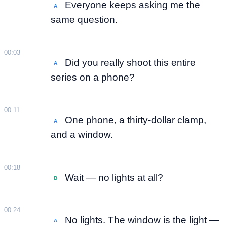
Everyone keeps asking me the
A
same question.
00:03
Did you really shoot this entire
A
series on a phone?
00:11
One phone, a thirty-dollar clamp,
A
and a window.
00:18
Wait — no lights at all?
B
00:24
No lights. The window is the light —
A