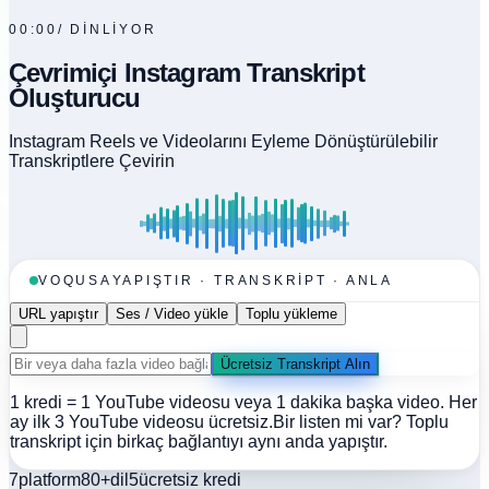
00:00
/
DİNLİYOR
Çevrimiçi Instagram Transkript
Oluşturucu
Instagram Reels ve Videolarını Eyleme Dönüştürülebilir
Transkriptlere Çevirin
VOQUSA
YAPIŞTIR · TRANSKRIPT · ANLA
URL yapıştır
Ses / Video yükle
Toplu yükleme
Ücretsiz Transkript Alın
1 kredi = 1 YouTube videosu veya 1 dakika başka video. Her
ay ilk 3 YouTube videosu ücretsiz.
Bir listen mi var? Toplu
transkript için birkaç bağlantıyı aynı anda yapıştır.
7
platform
80+
dil
5
ücretsiz kredi