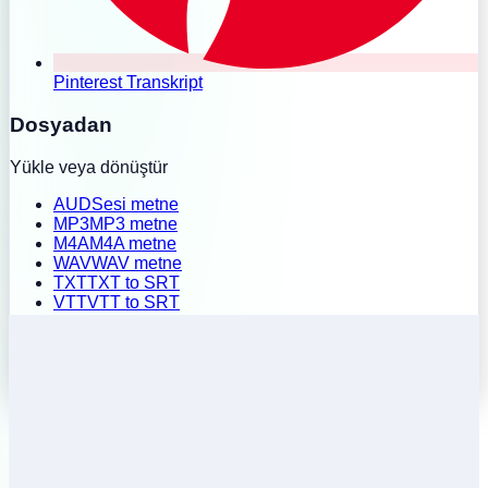
Pinterest Transkript
Dosyadan
Yükle veya dönüştür
AUD
Sesi metne
MP3
MP3 metne
M4A
M4A metne
WAV
WAV metne
TXT
TXT to SRT
VTT
VTT to SRT
SRT
SRT to TXT
Toplu yükleme
Geçmiş
Fiyatlandırma
Uzantıyı yükle