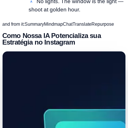
No lights. The window is the light —
A
shoot at golden hour.
and from it:
Summary
Mindmap
Chat
Translate
Repurpose
Como Nossa IA Potencializa sua
Estratégia no Instagram