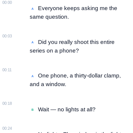
00:00
Everyone keeps asking me the
A
same question.
00:03
Did you really shoot this entire
A
series on a phone?
00:11
One phone, a thirty-dollar clamp,
A
and a window.
00:18
Wait — no lights at all?
B
00:24