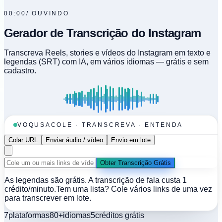
00:00
/
OUVINDO
Gerador de Transcrição do Instagram
Transcreva Reels, stories e vídeos do Instagram em texto e
legendas (SRT) com IA, em vários idiomas — grátis e sem
cadastro.
VOQUSA
COLE · TRANSCREVA · ENTENDA
Colar URL
Enviar áudio / vídeo
Envio em lote
Obter Transcrição Grátis
As legendas são grátis. A transcrição de fala custa 1
crédito/minuto.
Tem uma lista? Cole vários links de uma vez
para transcrever em lote.
7
plataformas
80+
idiomas
5
créditos grátis