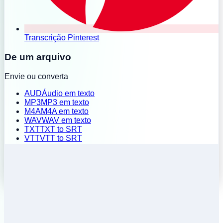
Transcrição Pinterest
De um arquivo
Envie ou converta
AUD
Áudio em texto
MP3
MP3 em texto
M4A
M4A em texto
WAV
WAV em texto
TXT
TXT to SRT
VTT
VTT to SRT
SRT
SRT to TXT
Upload em lote
Histórico
Preços
Instalar extensão