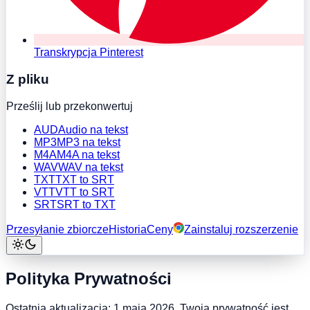
Transkrypcja Pinterest
Z pliku
Prześlij lub przekonwertuj
AUD
Audio na tekst
MP3
MP3 na tekst
M4A
M4A na tekst
WAV
WAV na tekst
TXT
TXT to SRT
VTT
VTT to SRT
SRT
SRT to TXT
Przesyłanie zbiorcze
Historia
Ceny
Zainstaluj rozszerzenie
Polityka Prywatności
Ostatnia aktualizacja: 1 maja 2026. Twoja prywatność jest