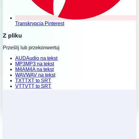
Transkrypcja Pinterest
Z pliku
Prześlij lub przekonwertuj
AUD
Audio na tekst
MP3
MP3 na tekst
M4A
M4A na tekst
WAV
WAV na tekst
TXT
TXT to SRT
VTT
VTT to SRT
SRT
SRT to TXT
Przesyłanie zbiorcze
Historia
Ceny
Zainstaluj rozszerzenie