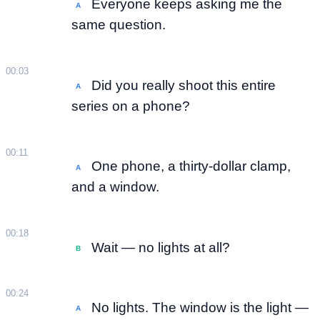
Everyone keeps asking me the
A
same question.
00:03
Did you really shoot this entire
A
series on a phone?
00:11
One phone, a thirty-dollar clamp,
A
and a window.
00:18
Wait — no lights at all?
B
00:24
No lights. The window is the light —
A