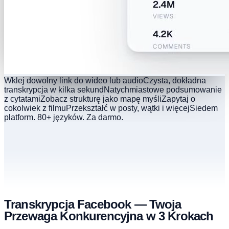
Wklej dowolny link do wideo lub audio
Czysta, dokładna
transkrypcja w kilka sekund
Natychmiastowe podsumowanie
z cytatami
Zobacz strukturę jako mapę myśli
Zapytaj o
cokolwiek z filmu
Przekształć w posty, wątki i więcej
Siedem
platform. 80+ języków. Za darmo.
Transkrypcja Facebook — Twoja
Przewaga Konkurencyjna w 3 Krokach