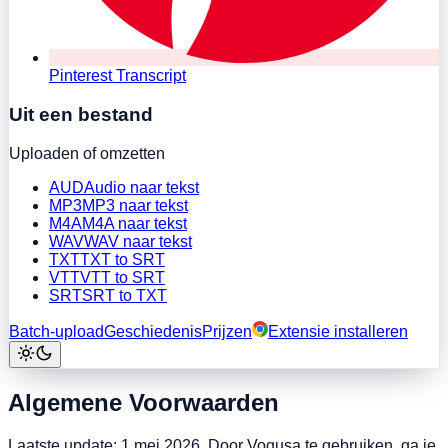
Pinterest Transcript
Uit een bestand
Uploaden of omzetten
AUD
Audio naar tekst
MP3
MP3 naar tekst
M4A
M4A naar tekst
WAV
WAV naar tekst
TXT
TXT to SRT
VTT
VTT to SRT
SRT
SRT to TXT
Batch-upload
Geschiedenis
Prijzen
Extensie installeren
Algemene Voorwaarden
Laatste update: 1 mei 2026. Door Voqusa te gebruiken, ga je