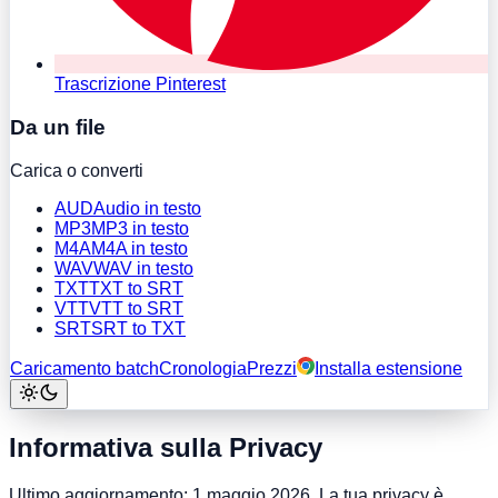
Trascrizione Pinterest
Da un file
Carica o converti
AUD
Audio in testo
MP3
MP3 in testo
M4A
M4A in testo
WAV
WAV in testo
TXT
TXT to SRT
VTT
VTT to SRT
SRT
SRT to TXT
Caricamento batch
Cronologia
Prezzi
Installa estensione
Informativa sulla Privacy
Ultimo aggiornamento: 1 maggio 2026. La tua privacy è