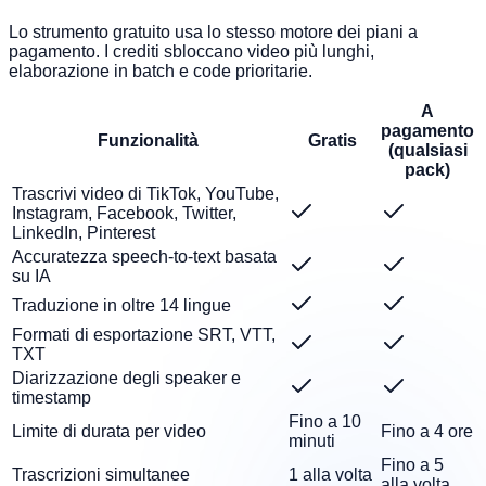
Lo strumento gratuito usa lo stesso motore dei piani a
pagamento. I crediti sbloccano video più lunghi,
elaborazione in batch e code prioritarie.
A
pagamento
Funzionalità
Gratis
(qualsiasi
pack)
Trascrivi video di TikTok, YouTube,
Instagram, Facebook, Twitter,
LinkedIn, Pinterest
Accuratezza speech-to-text basata
su IA
Traduzione in oltre 14 lingue
Formati di esportazione SRT, VTT,
TXT
Diarizzazione degli speaker e
timestamp
Fino a 10
Limite di durata per video
Fino a 4 ore
minuti
Fino a 5
Trascrizioni simultanee
1 alla volta
alla volta