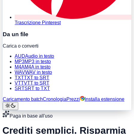
Trascrizione Pinterest
Da un file
Carica o converti
AUD
Audio in testo
MP3
MP3 in testo
M4A
M4A in testo
WAV
WAV in testo
TXT
TXT to SRT
VTT
VTT to SRT
SRT
SRT to TXT
Caricamento batch
Cronologia
Prezzi
Installa estensione
Paga in base all'uso
Crediti semplici.
Risparmia