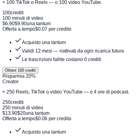
≈ 100 TikTok o Reels — o 100 video YouTube.
100
crediti
100 minuti di video
$6.90
$9.90
una tantum
Offerta a tempo
$0.07 per credito
Acquisto una tantum
Validi 12 mesi — riattivati da ogni ricarica futura
Le trascrizioni fallite costano 0 crediti
Ottieni 100 crediti
Risparmia 20%
Creator
≈ 250 Reels, TikTok o video YouTube — o 4 ore di podcast.
250
crediti
250 minuti di video
$13.90
$20
una tantum
Offerta a tempo
$0.06 per credito
Acquisto una tantum