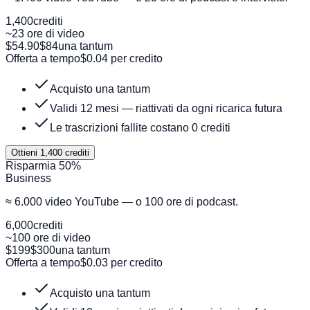
1,400
crediti
~23 ore di video
$54.90
$84
una tantum
Offerta a tempo
$0.04 per credito
Acquisto una tantum
Validi 12 mesi — riattivati da ogni ricarica futura
Le trascrizioni fallite costano 0 crediti
Ottieni 1,400 crediti
Risparmia 50%
Business
≈ 6.000 video YouTube — o 100 ore di podcast.
6,000
crediti
~100 ore di video
$199
$300
una tantum
Offerta a tempo
$0.03 per credito
Acquisto una tantum