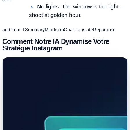
00:24
No lights. The window is the light —
A
shoot at golden hour.
and from it:
Summary
Mindmap
Chat
Translate
Repurpose
Comment Notre IA Dynamise Votre
Stratégie Instagram