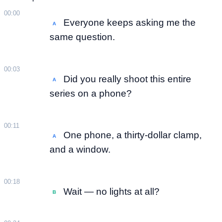
00:00
Everyone keeps asking me the
A
same question.
00:03
Did you really shoot this entire
A
series on a phone?
00:11
One phone, a thirty-dollar clamp,
A
and a window.
00:18
Wait — no lights at all?
B