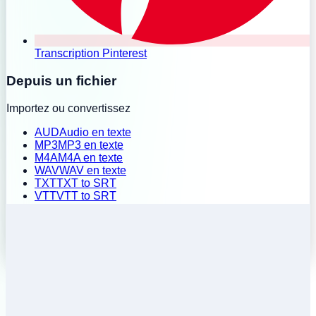
Transcription Pinterest
Depuis un fichier
Importez ou convertissez
AUD
Audio en texte
MP3
MP3 en texte
M4A
M4A en texte
WAV
WAV en texte
TXT
TXT to SRT
VTT
VTT to SRT
SRT
SRT to TXT
Import par lot
Historique
Tarifs
Installer l'extension