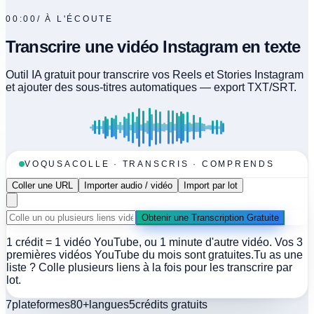
00:00
/
À L'ÉCOUTE
Transcrire une vidéo Instagram en texte
Outil IA gratuit pour transcrire vos Reels et Stories Instagram
et ajouter des sous-titres automatiques — export TXT/SRT.
VOQUSA
COLLE · TRANSCRIS · COMPRENDS
Coller une URL
Importer audio / vidéo
Import par lot
Obtenir une Transcription Gratuite
1 crédit = 1 vidéo YouTube, ou 1 minute d'autre vidéo. Vos 3
premières vidéos YouTube du mois sont gratuites.
Tu as une
liste ? Colle plusieurs liens à la fois pour les transcrire par
lot.
7
plateformes
80+
langues
5
crédits gratuits