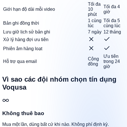
Tối đa
Tối đa 4
Giới hạn độ dài mỗi video
10
giờ
phút
1 cùng
Tối đa 5
Bản ghi đồng thời
lúc
cùng lúc
Lưu giữ lịch sử bản ghi
7 ngày
12 tháng
Xử lý hàng đợi ưu tiên
Phiên âm hàng loạt
Ưu tiên
Cộng
Hỗ trợ qua email
trong 24
đồng
giờ
Vì sao các đội nhóm chọn tín dụng
Voqusa
Không thuê bao
Mua một lần, dùng bất cứ khi nào. Không phí định kỳ.