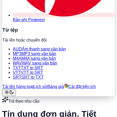
Bản ghi Pinterest
Từ tệp
Tải lên hoặc chuyển đổi
AUD
Âm thanh sang văn bản
MP3
MP3 sang văn bản
M4A
M4A sang văn bản
WAV
WAV sang văn bản
TXT
TXT to SRT
VTT
VTT to SRT
SRT
SRT to TXT
Tải lên hàng loạt
Lịch sử
Bảng giá
Cài đặt tiện ích
Trả theo nhu cầu
Tín dụng đơn giản.
Tiết