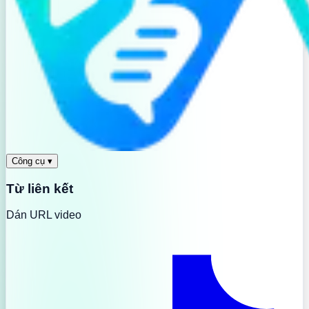
Công cụ
▾
Từ liên kết
Dán URL video