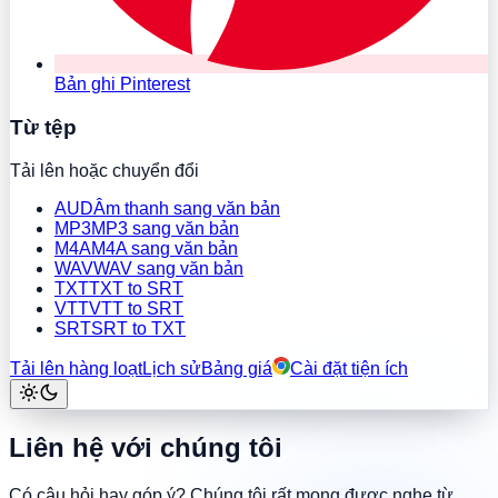
Bản ghi Pinterest
Từ tệp
Tải lên hoặc chuyển đổi
AUD
Âm thanh sang văn bản
MP3
MP3 sang văn bản
M4A
M4A sang văn bản
WAV
WAV sang văn bản
TXT
TXT to SRT
VTT
VTT to SRT
SRT
SRT to TXT
Tải lên hàng loạt
Lịch sử
Bảng giá
Cài đặt tiện ích
Liên hệ với chúng tôi
Có câu hỏi hay góp ý? Chúng tôi rất mong được nghe từ