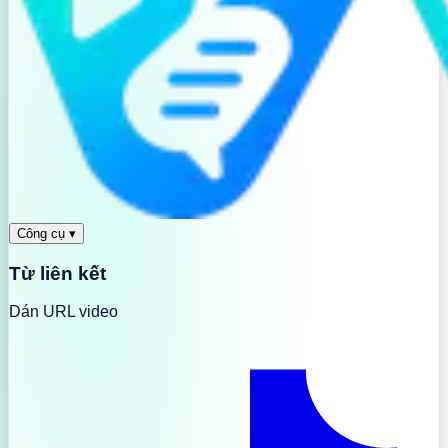
Công cụ
▾
Từ liên kết
Dán URL video