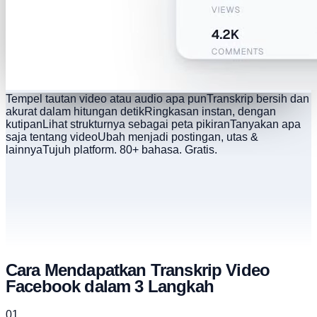
Tempel tautan video atau audio apa pun
Transkrip bersih dan
akurat dalam hitungan detik
Ringkasan instan, dengan
kutipan
Lihat strukturnya sebagai peta pikiran
Tanyakan apa
saja tentang video
Ubah menjadi postingan, utas &
lainnya
Tujuh platform. 80+ bahasa. Gratis.
Cara Mendapatkan Transkrip Video
Facebook dalam 3 Langkah
01