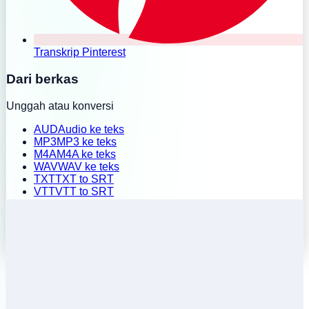
Transkrip Pinterest
Dari berkas
Unggah atau konversi
AUD
Audio ke teks
MP3
MP3 ke teks
M4A
M4A ke teks
WAV
WAV ke teks
TXT
TXT to SRT
VTT
VTT to SRT
SRT
SRT to TXT
Unggah massal
Riwayat
Harga
Pasang ekstensi