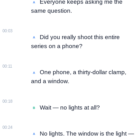
Everyone keeps asking me the
A
same question.
00:03
Did you really shoot this entire
A
series on a phone?
00:11
One phone, a thirty-dollar clamp,
A
and a window.
00:18
Wait — no lights at all?
B
00:24
No lights. The window is the light —
A