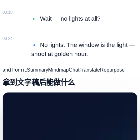
00:18
Wait — no lights at all?
B
00:24
No lights. The window is the light —
A
shoot at golden hour.
and from it:
Summary
Mindmap
Chat
Translate
Repurpose
拿到文字稿后能做什么