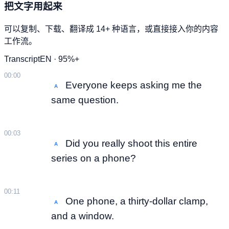
把文字用起来
可以复制、下载、翻译成 14+ 种语言，或直接接入你的内容
工作流。
Transcript
EN · 95%+
00:00
Everyone keeps asking me the
A
same question.
00:03
Did you really shoot this entire
A
series on a phone?
00:11
One phone, a thirty-dollar clamp,
A
and a window.