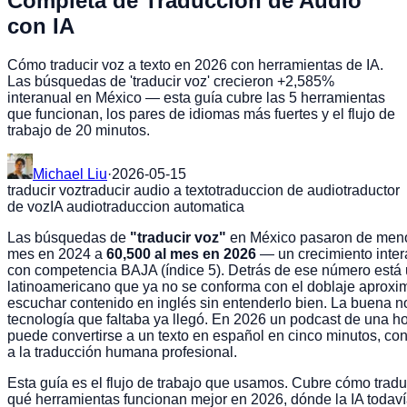
Completa de Traducción de Audio
con IA
Cómo traducir voz a texto en 2026 con herramientas de IA.
Las búsquedas de 'traducir voz' crecieron +2,585%
interanual en México — esta guía cubre las 5 herramientas
que funcionan, los pares de idiomas más fuertes y el flujo de
trabajo de 20 minutos.
Michael Liu
·
2026-05-15
traducir voz
traducir audio a texto
traduccion de audio
traductor
de voz
IA audio
traduccion automatica
Las búsquedas de
"traducir voz"
en México pasaron de meno
mes en 2024 a
60,500 al mes en 2026
— un crecimiento inte
con competencia BAJA (índice 5). Detrás de ese número está
latinoamericano que ya no se conforma con el doblaje aproxi
escuchar contenido en inglés sin entenderlo bien. La buena not
tecnología que faltaba ya llegó. En 2026 un podcast de una ho
puede convertirse a un texto en español en cinco minutos, co
a la traducción humana profesional.
Esta guía es el flujo de trabajo que usamos. Cubre cómo traduc
qué herramientas funcionan mejor en 2026, dónde la IA todaví