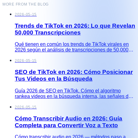
MORE FROM THE BLOG
2026-05-15
Trends de TikTok en 2026: Lo que Revelan
50,000 Transcripciones
Qué tienen en común los trends de TikTok virales en
2026 según el análisis de transcripciones de 50,000+
videos. Los cuatro patrones que se repiten entre
nichos, la caída de los bailes, y cómo detectar el
2026-05-15
próximo trend antes que el algoritmo.
SEO de TikTok en 2026: Cómo Posicionar
Tus Videos en la Búsqueda
Guía 2026 de SEO en TikTok. Cómo el algoritmo
rankea videos en la búsqueda interna, las señales de
subtítulos y transcripción que el algoritmo ahora lee,
estrategia de hashtags, y las ocho optimizaciones que
2026-05-15
mueven videos hacia arriba en búsqueda.
Cómo Transcribir Audio en 2026: Guía
Completa para Convertir Voz a Texto
Cómo transcribir audio en 2026 — métodos paso a