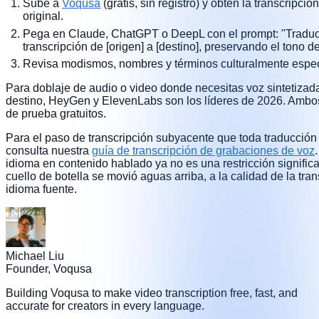
Sube a
Voqusa
(gratis, sin registro) y obtén la transcripció
original.
Pega en Claude, ChatGPT o DeepL con el prompt: "Traduc
transcripción de [origen] a [destino], preservando el tono d
Revisa modismos, nombres y términos culturalmente espec
Para doblaje de audio o video donde necesitas voz sintetizad
destino, HeyGen y ElevenLabs son los líderes de 2026. Ambos
de prueba gratuitos.
Para el paso de transcripción subyacente que toda traducción 
consulta nuestra
guía de transcripción de grabaciones de voz
idioma en contenido hablado ya no es una restricción signific
cuello de botella se movió aguas arriba, a la calidad de la tran
idioma fuente.
Michael Liu
Founder, Voqusa
Building Voqusa to make video transcription free, fast, and
accurate for creators in every language.