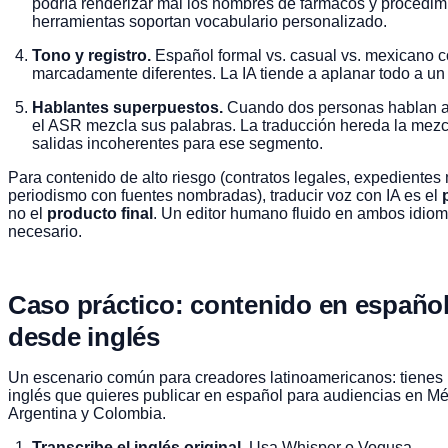
podría renderizar mal los nombres de fármacos y procedim
herramientas soportan vocabulario personalizado.
Tono y registro.
Español formal vs. casual vs. mexicano c
marcadamente diferentes. La IA tiende a aplanar todo a un 
Hablantes superpuestos.
Cuando dos personas hablan a
el ASR mezcla sus palabras. La traducción hereda la mezc
salidas incoherentes para ese segmento.
Para contenido de alto riesgo (contratos legales, expedientes
periodismo con fuentes nombradas), traducir voz con IA es el
no el
producto final
. Un editor humano fluido en ambos idio
necesario.
Caso práctico: contenido en españo
desde inglés
Un escenario común para creadores latinoamericanos: tienes 
inglés que quieres publicar en español para audiencias en M
Argentina y Colombia.
Transcribe el inglés original.
Usa Whisper o Voqusa.