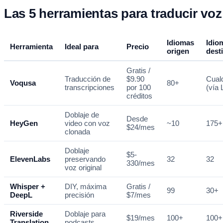
Las 5 herramientas para traducir voz
Idiomas
Idio
Herramienta
Ideal para
Precio
origen
dest
Gratis /
Traducción de
$9.90
Cual
Voqusa
80+
transcripciones
por 100
(vía
créditos
Doblaje de
Desde
HeyGen
video con voz
~10
175+
$24/mes
clonada
Doblaje
$5-
ElevenLabs
preservando
32
32
330/mes
voz original
Whisper +
DIY, máxima
Gratis /
99
30+
DeepL
precisión
$7/mes
Riverside
Doblaje para
$19/mes
100+
100+
Translation
podcasts