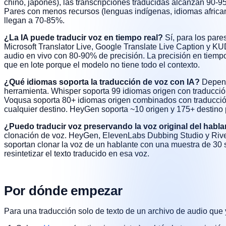
chino, japonés), las transcripciones traducidas alcanzan 90-9
Pares con menos recursos (lenguas indígenas, idiomas afric
llegan a 70-85%.
¿La IA puede traducir voz en tiempo real?
Sí, para los pares
Microsoft Translator Live, Google Translate Live Caption y K
audio en vivo con 80-90% de precisión. La precisión en tiemp
que en lote porque el modelo no tiene todo el contexto.
¿Qué idiomas soporta la traducción de voz con IA?
Depend
herramienta. Whisper soporta 99 idiomas origen con traducción
Voqusa soporta 80+ idiomas origen combinados con traducció
cualquier destino. HeyGen soporta ~10 origen y 175+ destino 
¿Puedo traducir voz preservando la voz original del habl
clonación de voz. HeyGen, ElevenLabs Dubbing Studio y Rive
soportan clonar la voz de un hablante con una muestra de 30
resintetizar el texto traducido en esa voz.
Por dónde empezar
Para una traducción solo de texto de un archivo de audio que 