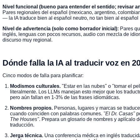
Nivel funcional (bueno para entender el sentido; revisar an
Pares regionales del español (mexicano, argentino, colombian
— la IA traduce bien al español neutro, no tan bien al español 
Nivel de advertencia (solo como borrador inicial):
Pares qu
inglés, lenguas con pocos recursos, audio con mezcla de idio
discurso muy regional.
Dónde falla la IA al traducir voz en 2
Cinco modos de falla para planificar:
Modismos culturales.
"Estar en las nubes" o "tomar el pe
literalmente. Los LLMs manejan esto mejor que los traduct
pero aún fallan en 1-3% de las frases idiomáticas.
Nombres propios.
Personas, lugares y marcas se traduce
cuando coinciden con palabras comunes.
"El Dr. Casas"
po
The Houses"
. Prepara un glosario de nombres y aplícalo 
traducción.
Jerga técnica.
Una conferencia médica en inglés traducid