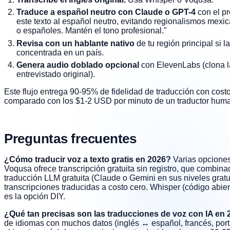
Traduce a español neutro con Claude o GPT-4
con el p
este texto al español neutro, evitando regionalismos mexi
o españoles. Mantén el tono profesional."
Revisa con un hablante nativo
de tu región principal si l
concentrada en un país.
Genera audio doblado opcional
con ElevenLabs (clona l
entrevistado original).
Este flujo entrega 90-95% de fidelidad de traducción con costo
comparado con los $1-2 USD por minuto de un traductor huma
Preguntas frecuentes
¿Cómo traducir voz a texto gratis en 2026?
Varias opciones 
Voqusa ofrece transcripción gratuita sin registro, que combin
traducción LLM gratuita (Claude o Gemini en sus niveles gratu
transcripciones traducidas a costo cero. Whisper (código abie
es la opción DIY.
¿Qué tan precisas son las traducciones de voz con IA en
de idiomas con muchos datos (inglés ↔ español, francés, por