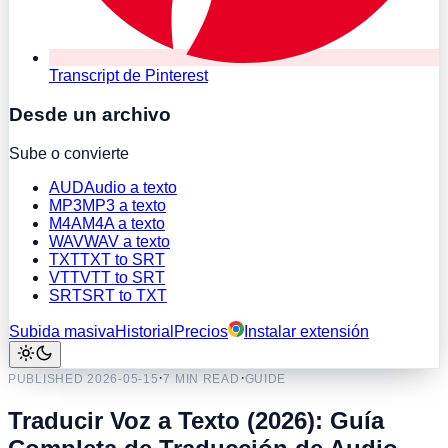
Transcript de Pinterest
Desde un archivo
Sube o convierte
AUD
Audio a texto
MP3
MP3 a texto
M4A
M4A a texto
WAV
WAV a texto
TXT
TXT to SRT
VTT
VTT to SRT
SRT
SRT to TXT
Subida masiva
Historial
Precios
Instalar extensión
·
·
PUBLISHED
2026-05-15
7 MIN READ
GUIDE
Traducir Voz a Texto (2026): Guía